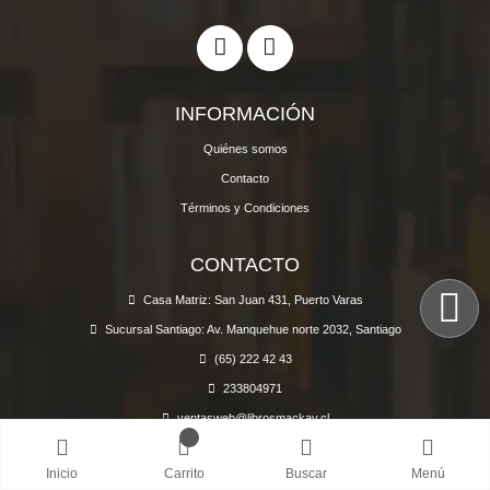
INFORMACIÓN
Quiénes somos
Contacto
Términos y Condiciones
CONTACTO
Casa Matriz: San Juan 431, Puerto Varas
Sucursal Santiago: Av. Manquehue norte 2032, Santiago
(65) 222 42 43
233804971
ventasweb@librosmackay.cl
Lun a sáb de 11:30 a 19:00 hrs
Inicio
Carrito
Buscar
Menú